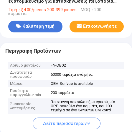
εξατομικεύσιμο για κατασκηνώσεις πεζοπορία
Σχεδίαση
Τιμή：$4.00/pieces 200-399 pieces
MOQ：200
κομμάτια
Καλύτερη τιμή
Επικοινωνήστε
Περιγραφή Προϊόντων
Αριθμό μοντέλου
FN-DB02
Δυνατότητα
50000 τεμάχια ανά μήνα
προσφοράς
Μάρκα
OEM Serivce is available
Ποσότητα
200 κομμάτια
παραγγελίας min
Για στεγνή σακούλα εξωτερικού, μία
Συσκευασία
OPP σακούλα ένα κομμάτι, και 100
λεπτομέρειες
τεμάχια σε ένα 54*36*36 CM κουτί
Δείτε περισσότερων