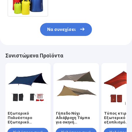
για κατασκηνώσεις πεζοπορία
Σχεδίαση
Να συνεχίσει
Συνιστώμενα Προϊόντα
Εξωτερικό
Γήπεδο Νύχι
Τύπος κτιρίο
Πολυέστερο
Αδιάβροχη Τάμπα
Εξωτερικό
Εξωτερικό
για σκηνή
εξοπλισμό
Εξοπλισμό Μεγάλο
Προσαρμοσμένο
Κατασκευή με
Υπεραλαφρύ
λογότυπο Ηλιακή
την ανάγκη