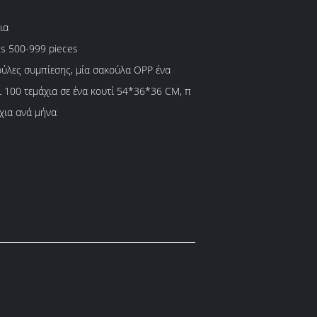
ια
es 500-999 pieces
κούλες συμπίεσης, μία σακούλα OPP ένα
ι 100 τεμάχια σε ένα κουτί 54*36*36 CM, π
χια ανά μήνα