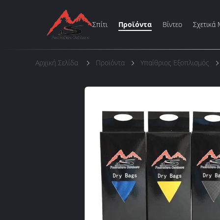
Σπίτι
Προϊόντα
Βίντεο
Σχετικά 
Αρχική Σελίδα
Προϊόντα
Υπαίθριος Εξοπλισμός