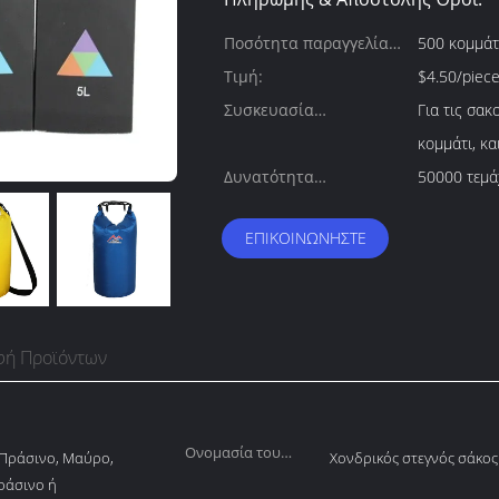
Ποσότητα παραγγελίας
500 κομμάτ
min:
Τιμή:
$4.50/piec
Συσκευασία
Για τις σα
λεπτομέρειες:
κομμάτι, κα
Δυνατότητα
50000 τεμά
προσφοράς:
ΕΠΙΚΟΙΝΩΝΉΣΤΕ
φή Προϊόντων
Ονομασία του
, Πράσινο, Μαύρο,
Χονδρικός στεγνός σάκος
προϊόντος:
ράσινο ή