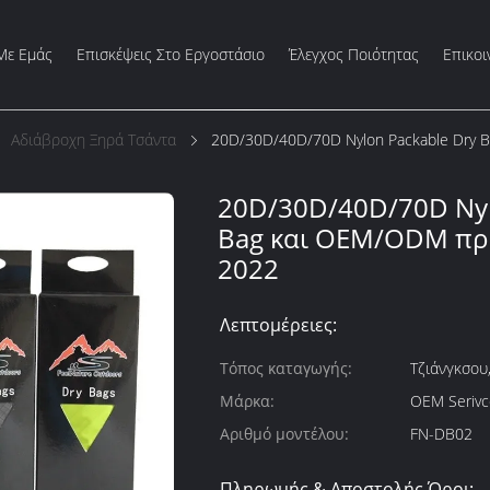
Με Εμάς
Επισκέψεις Στο Εργοστάσιο
Έλεγχος Ποιότητας
Επικοι
Αδιάβροχη Ξηρά Τσάντα
20D/30D/40D/70D Nylon Packable Dry 
20D/30D/40D/70D Nyl
Bag και OEM/ODM προ
2022
Λεπτομέρειες:
Τόπος καταγωγής:
Τζιάνγκσου,
Μάρκα:
OEM Serivce
Αριθμό μοντέλου:
FN-DB02
Πληρωμής & Αποστολής Όροι: