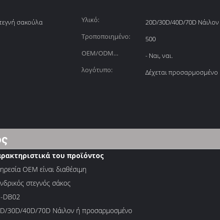
Υλικό:
τεγνή σακούλα
20D/30D/40D/70D Νάιλον
Τροποποιημένο:
500
OEM/ODM
- Ναι, ναι.
προσφερθείς:
λογότυπο:
Δέχεται προσαρμοσμένο
ος
αρακτηριστικά του προϊόντος
ηρεσία OEM είναι διαθέσιμη
νδρικός στεγνός σάκος
N-DB02
D/30D/40D/70D Νάιλον ή προσαρμοσμένο