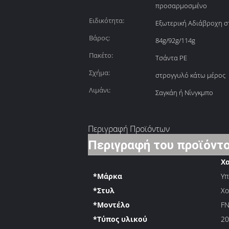
προσαρμοσμένο
Ειδικότητα:
Εξωτερική Αδιάβροχη σ
Βάρος:
84g/92g/114g
Πακέτο:
Τσάντα PE
Σχήμα:
στρογγυλό κάτω μέρος
Λιμάνι:
Σαγκάη ή Νίνγκμπο
Περιγραφή Προϊόντων
Περιγραφή του προϊόντ
Χ
*Μάρκα
Υπ
*Στυλ
Χο
*Μοντέλο
F
*Τύπος υλικού
20