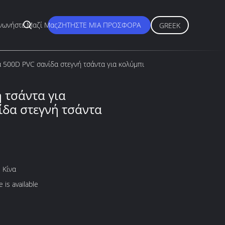
νωνήστε Μαζί Μας
ΖΗΤΉΣΤΕ ΜΙΑ ΠΡΟΣΦΟΡΆ
GREEK
α 500D PVC σανίδα στεγνή τσάντα για κολύμπι
 τσάντα για
ίδα στεγνή τσάντα
 Κίνα
 is available