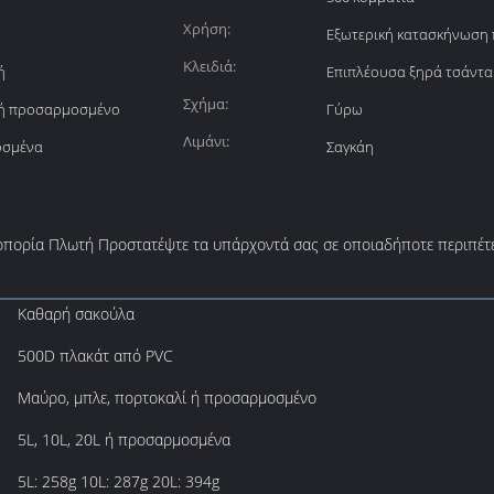
Χρήση:
Εξωτερική κατασκήνωση 
Κλειδιά:
ή
Επιπλέουσα ξηρά τσάντα
Σχήμα:
 ή προσαρμοσμένο
Γύρω
Λιμάνι:
οσμένα
Σαγκάη
οπορία Πλωτή Προστατέψτε τα υπάρχοντά σας σε οποιαδήποτε περιπέτ
Καθαρή σακούλα
500D πλακάτ από PVC
Μαύρο, μπλε, πορτοκαλί ή προσαρμοσμένο
5L, 10L, 20L ή προσαρμοσμένα
5L: 258g 10L: 287g 20L: 394g