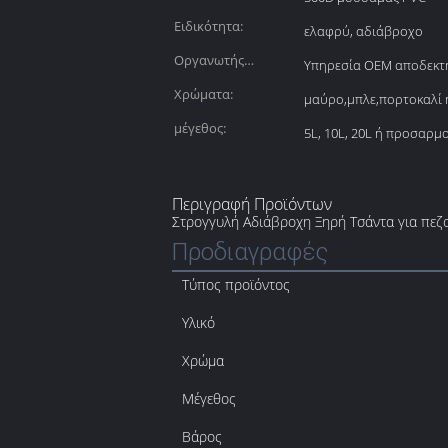
Ειδικότητα:
ελαφρύ, αδιάβροχο
Οργανωτής
Υπηρεσία OEM αποδεκτ
κατασκευής:
Χρώματα:
μαύρο,μπλε,πορτοκαλί
μέγεθος:
5L, 10L, 20L ή προσαρμ
Περιγραφή Προϊόντων
Στρογγυλή Αδιάβροχη Ξηρή Τσάντα για πεζ
Προδιαγραφές
Τύπος προϊόντος
Υλικό
Χρώμα
Μέγεθος
Βάρος