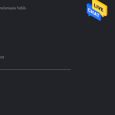
πεζοπορία Ταξίδι
εια