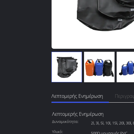
Λεπτομερής Ενημέρωση
Περιγρα
Λεπτομερής Ενημέρωση
Δυναμικότητα:
2l, 3l, 5l, 10l, 15l, 20l, 30l
Υλικό:
500D μουσαμάς PVC