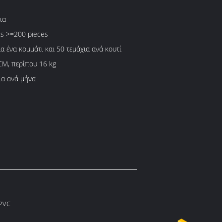
ια
es >=200 pieces
 ένα κομμάτι και 50 τεμάχια ανά κουτί
M, περίπου 16 kg
ια ανά μήνα
 PVC