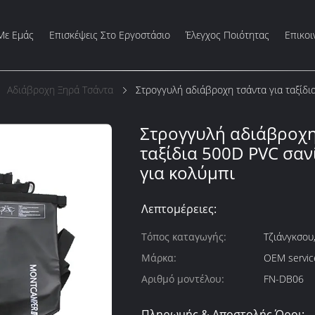
Με Εμάς
Επισκέψεις Στο Εργοστάσιο
Έλεγχος Ποιότητας
Επικοι
Αδιάβροχη Ξηρά Τσάντα
Στρογγυλή αδιάβροχη τσάντα για ταξίδι
Στρογγυλή αδιάβροχη
ταξίδια 500D PVC σαν
για κολύμπι
Λεπτομέρειες:
Τόπος καταγωγής:
Τζιάνγκσου,
Μάρκα:
OEM service
Αριθμό μοντέλου:
FN-DB06
Πληρωμής & Αποστολής Όροι: