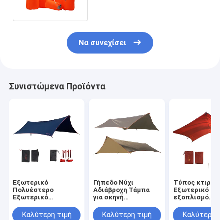
70L
Να συνεχίσει
Συνιστώμενα Προϊόντα
Εξωτερικό
Γήπεδο Νύχι
Τύπος κτιρίο
Πολυέστερο
Αδιάβροχη Τάμπα
Εξωτερικό
Εξωτερικό
για σκηνή
εξοπλισμό
Εξοπλισμό Μεγάλο
Προσαρμοσμένο
Κατασκευή με
Υπεραλαφρύ
λογότυπο Ηλιακή
την ανάγκη
Καλύτερη τιμή
Καλύτερη τιμή
Καλύτερη 
Αδιάβροχο Πλακέτο
προστασία