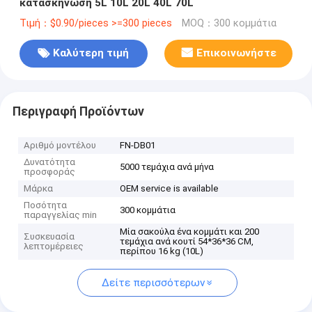
κατασκήνωση 5L 10L 20L 40L 70L
Τιμή：$0.90/pieces >=300 pieces
MOQ：300 κομμάτια
Καλύτερη τιμή
Επικοινωνήστε
Περιγραφή Προϊόντων
Αριθμό μοντέλου
FN-DB01
Δυνατότητα
5000 τεμάχια ανά μήνα
προσφοράς
Μάρκα
OEM service is available
Ποσότητα
300 κομμάτια
παραγγελίας min
Μία σακούλα ένα κομμάτι και 200
Συσκευασία
τεμάχια ανά κουτί 54*36*36 CM,
λεπτομέρειες
περίπου 16 kg (10L)
Δείτε περισσότερων