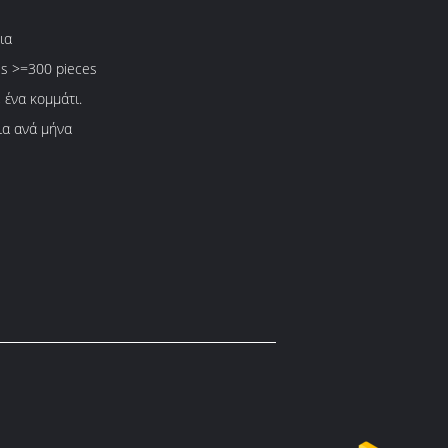
ια
es >=300 pieces
 ένα κομμάτι.
ια ανά μήνα