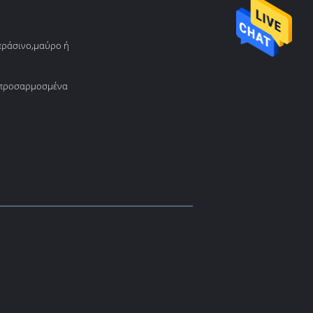
πράσινο,μαύρο ή
L ή προσαρμοσμένα