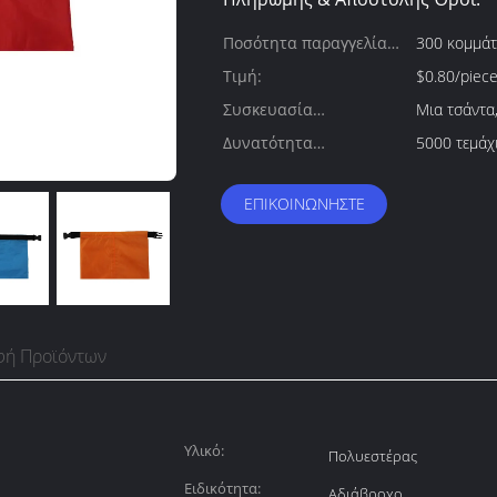
Ποσότητα παραγγελίας
300 κομμάτ
min:
Τιμή:
$0.80/piec
Συσκευασία
Μια τσάντα,
λεπτομέρειες:
Δυνατότητα
5000 τεμάχ
προσφοράς:
ΕΠΙΚΟΙΝΩΝΉΣΤΕ
φή Προϊόντων
Υλικό:
Πολυεστέρας
Ειδικότητα:
Αδιάβροχο