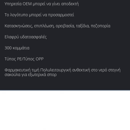
Υπηρεσία OEM μπορεί να γίνει αποδεκτή
Το λογότυπο μπορεί να προσαρμοστεί
Κατασκηνώσεις, επιπλέωση, ορειβασία, ταξίδια, πεζοπορία
Ελαφρύ υδατοασφαλές
300 κομμάτια
Τύπος PE/Τύπος OPP
Φαρμακευτική τιμή Πολυλειτουργική ανθεκτική στο νερό στεγνή
σακούλα για εξωτερικά σπορ
ς