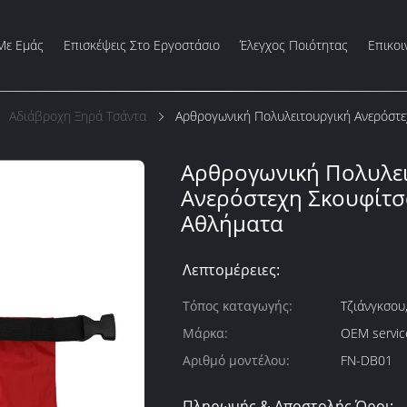
Με Εμάς
Επισκέψεις Στο Εργοστάσιο
Έλεγχος Ποιότητας
Επικοι
Αδιάβροχη Ξηρά Τσάντα
Αρθρογωνική Πολυλειτουργική Ανερόστε
Αρθρογωνική Πολυλε
Ανερόστεχη Σκουφίτσ
Αθλήματα
Λεπτομέρειες:
Τόπος καταγωγής:
Τζιάνγκσου,
Μάρκα:
OEM service
Αριθμό μοντέλου:
FN-DB01
Πληρωμής & Αποστολής Όροι: