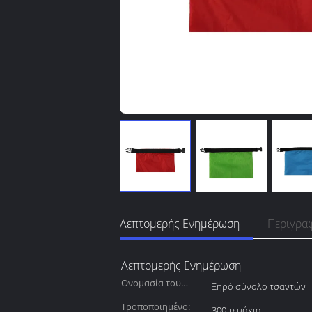
Λεπτομερής Ενημέρωση
Περιγρα
Λεπτομερής Ενημέρωση
Ονομασία του
Ξηρό σύνολο τσαντών
προϊόντος:
Τροποποιημένο:
300 τεμάχια